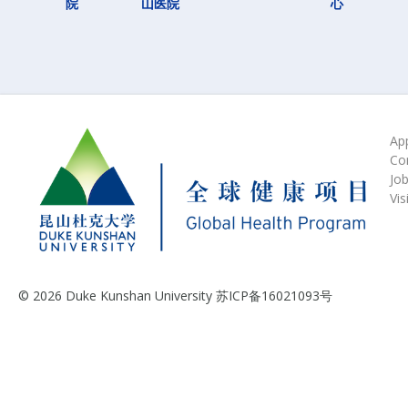
院
山医院
心
Ap
Co
Jo
Vis
© 2026 Duke Kunshan University 苏ICP备16021093号