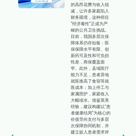
水
的高昂花费与收入锐
像质
减，让许多家庭陷入
量管
财务困境，这种癌症
系的
“经济毒性”正成为严
影像
峻的公共卫生挑战。
专业
目前，我国多层次保
师在
障体系仍存短板：医
保
保保障水平有限、创
化和
新药可及性和可负担
发挥
性差，商保覆盖面
，医
窄。此外，县域医疗
治
能力不足，患者异地
学、
就医推高了食宿等就
防
医成本；加上停工与
多个
家属照护，家庭收入
物理
大幅缩水。借鉴英美
放射
经验，建议构建以“患
症筛
者健康结局”为核心的
像物
价值导向支付与多层
和职
次保障协同机制，并
对滞
建立嵌入患者需求评