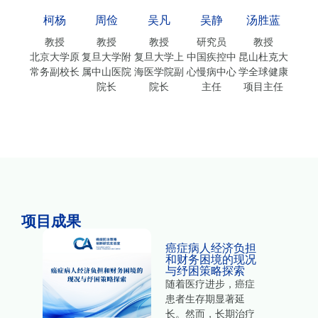
柯杨
周俭
吴凡
吴静
汤胜蓝
教授
教授
教授
研究员
教授
北京大学原
复旦大学附
复旦大学上
中国疾控中
昆山杜克大
常务副校长
属中山医院
海医学院副
心慢病中心
学全球健康
院长
院长
主任
项目主任
项目成果
筛查
癌症病人经济负担
我国
和财务困境的现况
人才
与纾困策略探索
议
随着医疗进步，癌症
的获
患者生存期显著延
查覆
长。然而，长期治疗