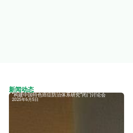
议，
量肿
理人
参
新闻动态
“构建中国特色癌症防治体系研究“闭门讨论会
2025年6月5日