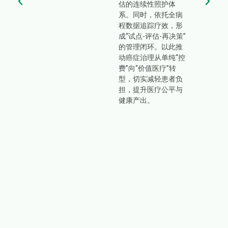
准不
估的连续性照护体
训不
系。同时，依托全病
健全
程数据追踪疗效，形
不畅
成“试点-评估-再决策”
乳腺
的管理闭环。以此推
据较
动癌症治理从单纯“控
较重
费”向“价值医疗”转
求较
型，切实减轻患者负
肿
担，提升医疗公平与
量螺
健康产出。
乳腺
切入
影像
影像
需
关人
构性
国、
地区
培养
、资
育等